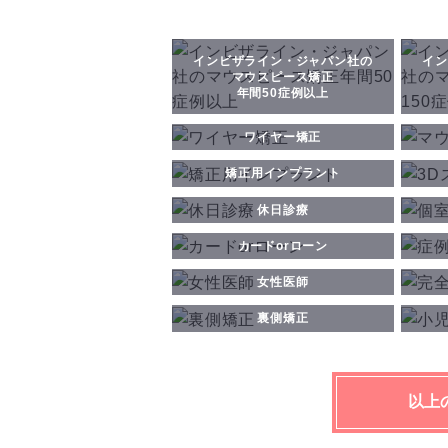
インビザライン・ジャパン社の
イン
マウスピース矯正
年間50症例以上
ワイヤー矯正
矯正用インプラント
休日診療
カードorローン
女性医師
裏側矯正