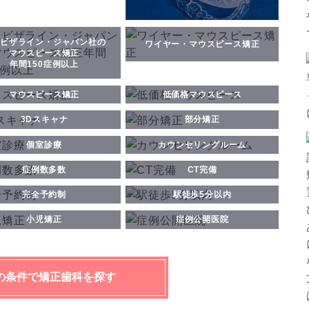
ビザライン・ジャパン社の
ワイヤー・マウスピース矯正
マウスピース矯正
年間150症例以上
マウスピース矯正
低価格マウスピース
3Dスキャナ
部分矯正
個室診療
カウンセリングルーム
症例数多数
CT完備
完全予約制
駅徒歩5分以内
小児矯正
症例公開医院