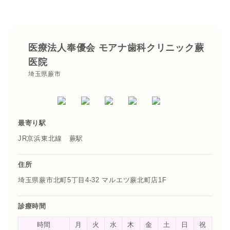
医療法人奉優会 モアナ歯科クリニック蕨
医院
埼玉県蕨市
最寄り駅
JR京浜東北線 蕨駅
住所
埼玉県蕨市北町5丁目4-32 マルエツ蕨北町店1F
診療時間
時間
月
火
水
木
金
土
日
祝