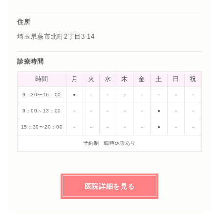
住所
埼玉県蕨市北町2丁目3-14
診療時間
時間
月
火
水
木
金
土
日
祝
9：30〜16：00
●
－
－
－
－
－
－
－
9：00～13：00
－
－
－
－
－
●
－
－
15：30〜20：00
－
－
－
－
－
●
－
－
予約制 臨時休診あり
医院詳細を見る