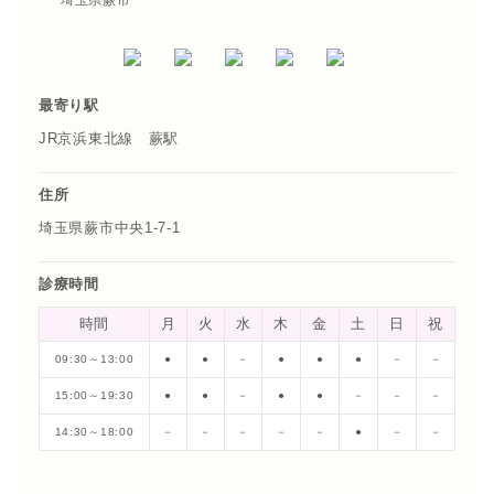
埼玉県蕨市
最寄り駅
JR京浜東北線 蕨駅
住所
埼玉県蕨市中央1-7-1
診療時間
時間
月
火
水
木
金
土
日
祝
09:30～13:00
●
●
－
●
●
●
－
－
15:00～19:30
●
●
－
●
●
－
－
－
14:30～18:00
－
－
－
－
－
●
－
－