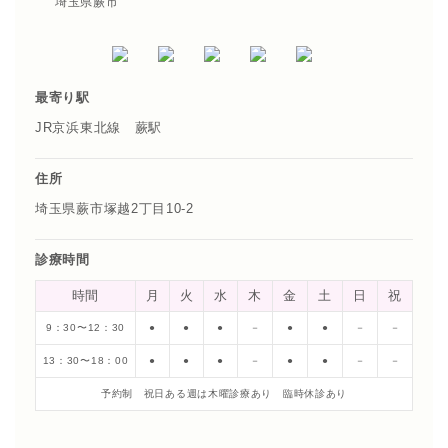
埼玉県蕨市
最寄り駅
JR京浜東北線 蕨駅
住所
埼玉県蕨市塚越2丁目10-2
診療時間
時間
月
火
水
木
金
土
日
祝
9：30〜12：30
●
●
●
－
●
●
－
－
13：30〜18：00
●
●
●
－
●
●
－
－
予約制 祝日ある週は木曜診療あり 臨時休診あり