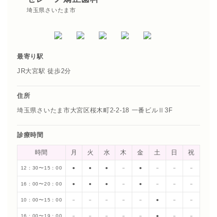
埼玉県さいたま市
最寄り駅
JR大宮駅 徒歩2分
住所
埼玉県さいたま市大宮区桜木町2-2-18 一番ビルⅡ3F
診療時間
時間
月
火
水
木
金
土
日
祝
12：30〜15：00
●
●
●
－
●
－
－
－
16：00〜20：00
●
●
●
－
●
－
－
－
10：00〜15：00
－
－
－
－
－
●
－
－
16：00〜19：00
－
－
－
－
－
●
－
－