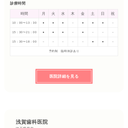
診療時間
時間
月
火
水
木
金
土
日
祝
10：00〜13：30
●
●
●
－
●
●
●
－
15：30〜21：00
●
●
●
－
●
－
－
－
15：30〜18：00
－
－
－
－
－
●
●
－
予約制 臨時休診あり
医院詳細を見る
浅賀歯科医院