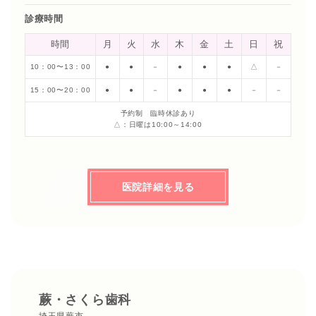
診療時間
時間
月
火
水
木
金
土
日
祝
10：00〜13：00
●
●
－
●
●
●
△
－
15：00〜20：00
●
●
－
●
●
●
－
－
予約制 臨時休診あり
△：日曜は10:00～14:00
医院詳細を見る
蕨・さくら歯科