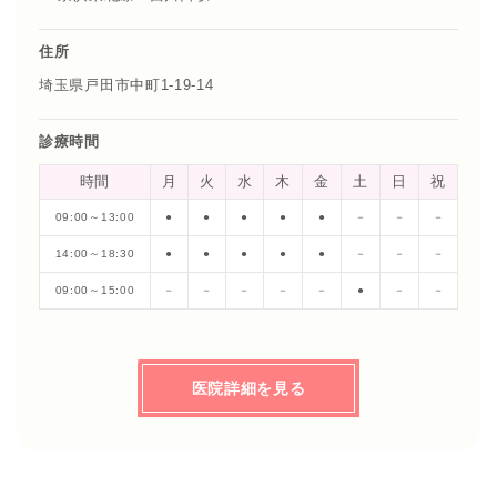
住所
埼玉県戸田市中町1-19-14
診療時間
時間
月
火
水
木
金
土
日
祝
09:00～13:00
●
●
●
●
●
－
－
－
14:00～18:30
●
●
●
●
●
－
－
－
09:00～15:00
－
－
－
－
－
●
－
－
医院詳細を見る