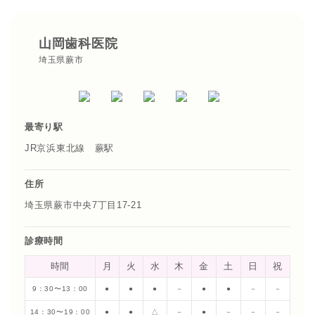
山岡歯科医院
埼玉県蕨市
最寄り駅
JR京浜東北線 蕨駅
住所
埼玉県蕨市中央7丁目17-21
診療時間
時間
月
火
水
木
金
土
日
祝
9：30〜13：00
●
●
●
－
●
●
－
－
14：30〜19：00
●
●
△
－
●
－
－
－