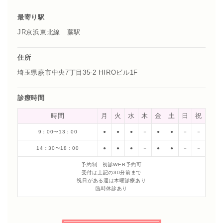
最寄り駅
JR京浜東北線 蕨駅
住所
埼玉県蕨市中央7丁目35-2 HIROビル1F
診療時間
時間
月
火
水
木
金
土
日
祝
9：00〜13：00
●
●
●
－
●
●
－
－
14：30〜18：00
●
●
●
－
●
●
－
－
予約制 初診WEB予約可
受付は上記の30分前まで
祝日がある週は木曜診療あり
臨時休診あり