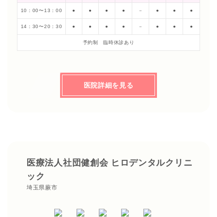
10：00〜13：00
●
●
●
●
－
●
●
●
14：30〜20：30
●
●
●
●
－
●
●
●
予約制 臨時休診あり
医院詳細を見る
医療法人社団健創会 ヒロデンタルクリニ
ック
埼玉県蕨市