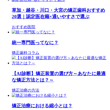
草加・越谷・川口・大宮の矯正歯科おすすめ
20選｜認定医在籍×通いやすさで選ぶ
おすすめ医院
統一専門医ってなに？
矯正歯科コラム
【AI診断】矯正装置の選び方～あなたに最適
な矯正方法とは？～
矯正治療の方法
矯正治療における縮小とは？