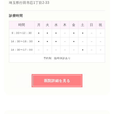
埼玉県行田市忍1丁目2-33
診療時間
時間
月
火
水
木
金
土
日
祝
9：30〜12：30
●
●
●
－
●
●
－
－
14：30〜18：30
●
●
●
－
●
－
－
－
14：30〜17：00
－
－
－
－
－
●
－
－
予約制 臨時休診あり
医院詳細を見る