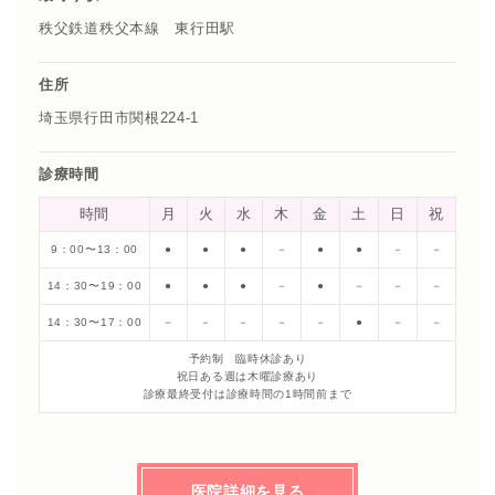
秩父鉄道秩父本線 東行田駅
住所
埼玉県行田市関根224-1
診療時間
時間
月
火
水
木
金
土
日
祝
9：00〜13：00
●
●
●
－
●
●
－
－
14：30〜19：00
●
●
●
－
●
－
－
－
14：30〜17：00
－
－
－
－
－
●
－
－
予約制 臨時休診あり
祝日ある週は木曜診療あり
診療最終受付は診療時間の1時間前まで
医院詳細を見る