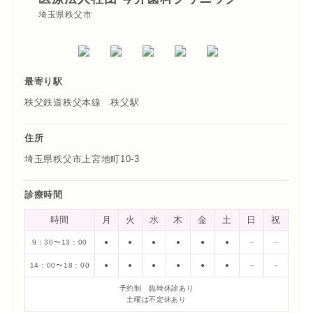
埼玉県秩父市
最寄り駅
秩父鉄道秩父本線 秩父駅
住所
埼玉県秩父市上宮地町10-3
診療時間
時間
月
火
水
木
金
土
日
祝
9：30〜13：00
●
●
●
●
●
●
－
－
14：00〜18：00
●
●
●
●
●
●
－
－
予約制 臨時休診あり
土曜は不定休あり