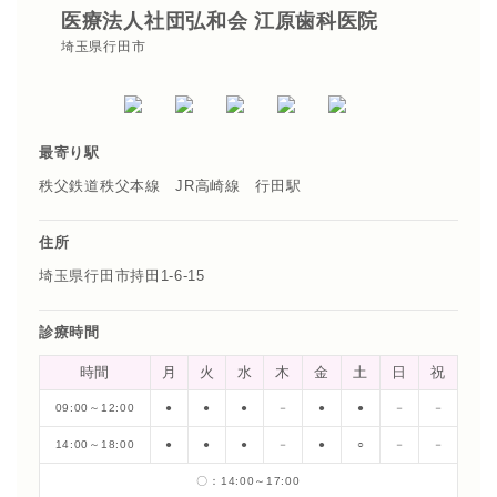
医療法人社団弘和会 江原歯科医院
埼玉県行田市
最寄り駅
秩父鉄道秩父本線 JR高崎線 行田駅
住所
埼玉県行田市持田1-6-15
診療時間
時間
月
火
水
木
金
土
日
祝
09:00～12:00
●
●
●
－
●
●
－
－
14:00～18:00
●
●
●
－
●
○
－
－
〇：14:00～17:00