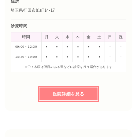
住所
埼玉県行田市旭町14-17
診療時間
時間
月
火
水
木
金
土
日
祝
09:00～12:30
●
●
●
○
●
●
－
－
14:30～19:00
●
●
●
○
●
●
－
－
※〇：木曜は祝日のある週などに診療を行う場合があります
医院詳細を見る