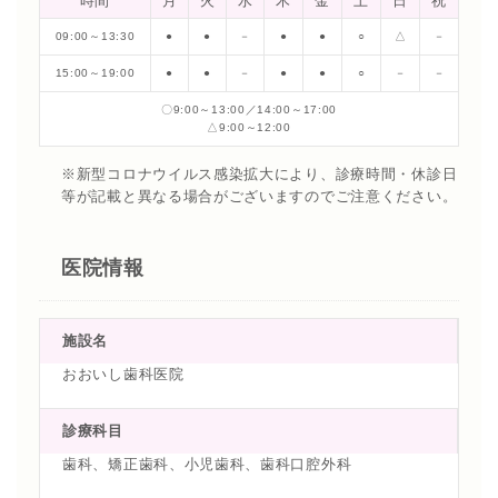
時間
月
火
水
木
金
土
日
祝
09:00～13:30
●
●
－
●
●
○
△
－
15:00～19:00
●
●
－
●
●
○
－
－
〇9:00～13:00／14:00～17:00
△9:00～12:00
※新型コロナウイルス感染拡大により、診療時間・休診日
等が記載と異なる場合がございますのでご注意ください。
医院情報
施設名
おおいし歯科医院
診療科目
歯科、矯正歯科、小児歯科、歯科口腔外科