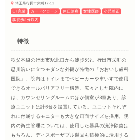
埼玉県行田市栄町17-11
CT完備
カードorローン
休日診療
女性医師
小児矯正
駅徒歩5分以内
特徴
秩父本線の行田市駅北口から徒歩5分。行田市栄町の
忍川沿いに立つモダンな外観が特徴の「おおいし歯科
医院」。院内はトイレまでベビーカーや車いすで使用
できるオールバリアフリー構造。広々とした院内に
は、カウンセリングルームのほか個室が3室あり、診
療ユニットは計6台を設置している。ユニットそれぞ
れに付属するモニターも大きな画面サイズを採用。院
内の衛生管理については、使用した器具の洗浄除菌は
もちろん、ディスポーザブル製品も積極的に活用する