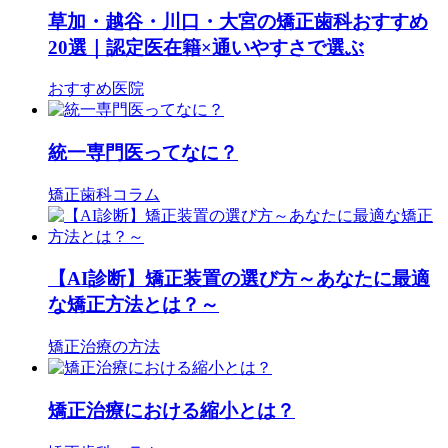
草加・越谷・川口・大宮の矯正歯科おすすめ
20選｜認定医在籍×通いやすさで選ぶ
おすすめ医院
統一専門医ってなに？
矯正歯科コラム
【AI診断】矯正装置の選び方～あなたに最適
な矯正方法とは？～
矯正治療の方法
矯正治療における縮小とは？