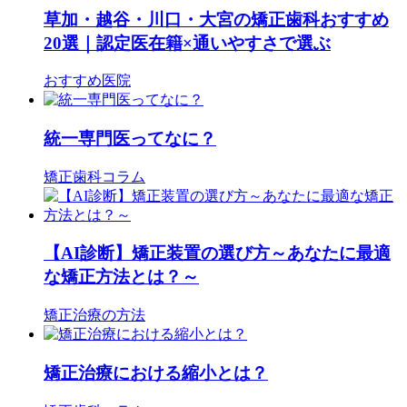
草加・越谷・川口・大宮の矯正歯科おすすめ
20選｜認定医在籍×通いやすさで選ぶ
おすすめ医院
統一専門医ってなに？
矯正歯科コラム
【AI診断】矯正装置の選び方～あなたに最適
な矯正方法とは？～
矯正治療の方法
矯正治療における縮小とは？