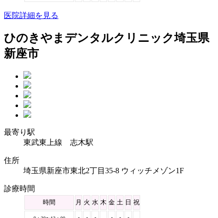
医院詳細を見る
ひのきやまデンタルクリニック
埼玉県
新座市
最寄り駅
東武東上線 志木駅
住所
埼玉県新座市東北2丁目35-8 ウィッチメゾン1F
診療時間
時間
月
火
水
木
金
土
日
祝