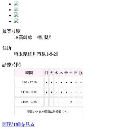
最寄り駅
JR高崎線 桶川駅
住所
埼玉県桶川市泉1-8-20
診療時間
時間
月
火
水
木
金
土
日
祝
9:00～12:30
●
●
－
●
●
●
－
－
14:30～18:00
●
●
－
●
●
－
－
－
14:30～17:00
－
－
－
－
－
●
－
－
祝日のある水曜日は診療日です。
医院詳細を見る