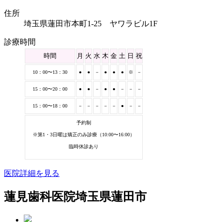
住所
埼玉県蓮田市本町1-25 ヤワラビル1F
診療時間
時間
月
火
水
木
金
土
日
祝
10：00〜13：30
●
●
－
●
●
●
※
－
15：00〜20：00
●
●
－
●
●
－
－
－
15：00〜18：00
－
－
－
－
－
●
－
－
予約制
※第1・3日曜は矯正のみ診療（10:00〜16:00）
臨時休診あり
医院詳細を見る
蓮見歯科医院
埼玉県蓮田市