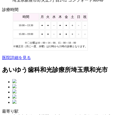
埼玉県新座市野火止5丁目2-12 コンフォートM6-4F
診療時間
時間
月
火
水
木
金
土
日
祝
10:00～13:30
●
●
－
●
●
○
－
－
15:00～19:00
●
●
－
●
●
○
－
－
※〇土曜は10：00～14：00、15：00～18：00
※矯正日（月に一度、水曜）は12時から21時の診療となります。
医院詳細を見る
あいゆう歯科和光診療所
埼玉県和光市
最寄り駅