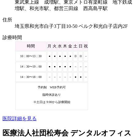
東武東上線 成増駅、東京メトロ有楽町線 地下鉄成
増駅、和光市駅、都営三田線 西高島平駅
住所
埼玉県和光市白子3丁目10-50 ベルク和光白子店内2F
診療時間
時間
月
火
水
木
金
土
日
祝
10：00〜13：30
●
●
●
●
●
※
※
－
14：30〜19：00
●
●
●
●
●
－
－
－
14：30〜18：00
－
－
－
－
－
●
●
－
予約制 WEB予約可
臨時休診あり
※土日は 9:00から診療開始
医院詳細を見る
医療法人社団松寿会 デンタルオフィス