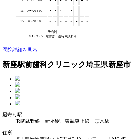
9：30〜13：00
●
●
●
－
●
●
●
－
15：00〜20：00
●
●
●
－
●
－
－
－
15：00〜18：00
－
－
－
－
－
●
－
－
予約制
第1・3・5日曜休診 臨時休診あり
医院詳細を見る
新座駅前歯科クリニック
埼玉県新座市
最寄り駅
JR武蔵野線 新座駅、東武東上線 志木駅
住所