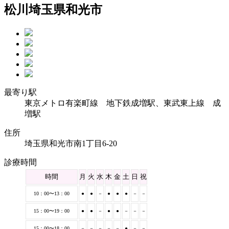
松川
埼玉県和光市
最寄り駅
東京メトロ有楽町線 地下鉄成増駅、東武東上線 成
増駅
住所
埼玉県和光市南1丁目6-20
診療時間
時間
月
火
水
木
金
土
日
祝
10：00〜13：00
●
●
－
●
●
●
－
－
15：00〜19：00
●
●
－
●
●
－
－
－
15：00〜18：00
－
－
－
－
－
●
－
－