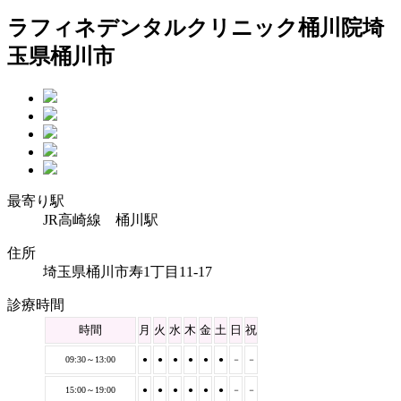
ラフィネデンタルクリニック桶川院
埼
玉県桶川市
最寄り駅
JR高崎線 桶川駅
住所
埼玉県桶川市寿1丁目11-17
診療時間
時間
月
火
水
木
金
土
日
祝
09:30～13:00
●
●
●
●
●
●
－
－
15:00～19:00
●
●
●
●
●
●
－
－