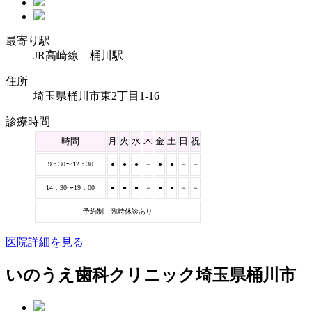
最寄り駅
JR高崎線 桶川駅
住所
埼玉県桶川市東2丁目1-16
診療時間
時間
月
火
水
木
金
土
日
祝
9：30〜12：30
●
●
●
－
●
●
－
－
14：30〜19：00
●
●
●
－
●
●
－
－
予約制 臨時休診あり
医院詳細を見る
いのうえ歯科クリニック
埼玉県桶川市