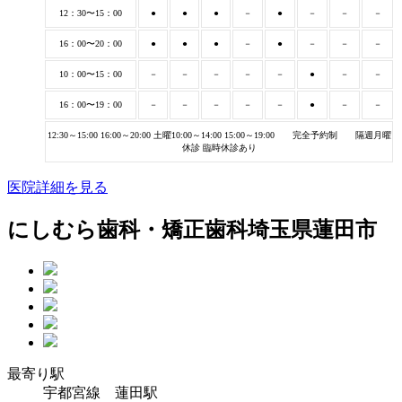
12：30〜15：00
●
●
●
－
●
－
－
－
16：00〜20：00
●
●
●
－
●
－
－
－
10：00〜15：00
－
－
－
－
－
●
－
－
16：00〜19：00
－
－
－
－
－
●
－
－
12:30～15:00 16:00～20:00 土曜10:00～14:00 15:00～19:00 完全予約制 隔週月曜
休診 臨時休診あり
医院詳細を見る
にしむら歯科・矯正歯科
埼玉県蓮田市
最寄り駅
宇都宮線 蓮田駅