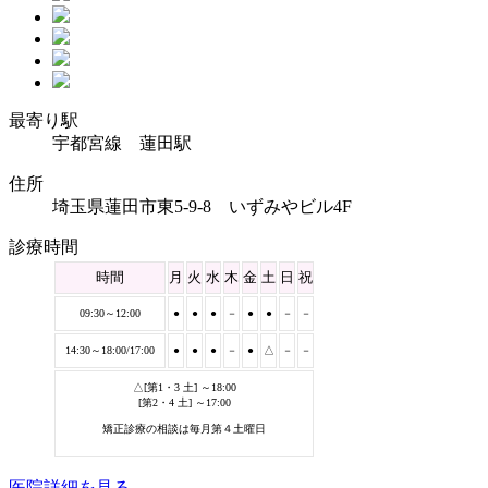
最寄り駅
宇都宮線 蓮田駅
住所
埼玉県蓮田市東5-9-8 いずみやビル4F
診療時間
時間
月
火
水
木
金
土
日
祝
09:30～12:00
●
●
●
－
●
●
－
－
14:30～18:00/17:00
●
●
●
－
●
△
－
－
△[第1・3 土] ～18:00
[第2・4 土] ～17:00
矯正診療の相談は毎月第４土曜日
医院詳細を見る