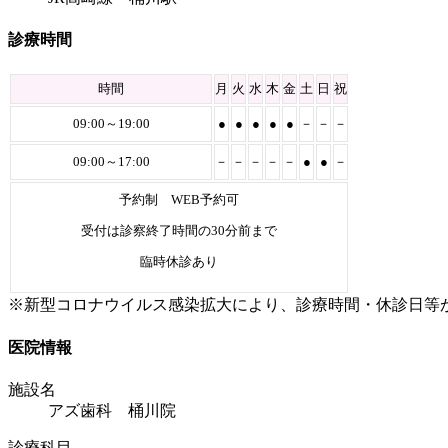
診療時間
時間
月
火
水
木
金
土
日
祝
09:00～19:00
●
●
●
●
●
－
－
－
09:00～17:00
－
－
－
－
－
●
●
－
予約制 WEB予約可
受付は診察終了時間の30分前まで
臨時休診あり
※新型コロナウイルス感染拡大により、診療時間・休診日等
医院情報
施設名
アズ歯科 桶川院
診療科目