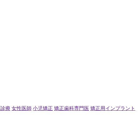
日診療
女性医師
小児矯正
矯正歯科専門医
矯正用インプラント