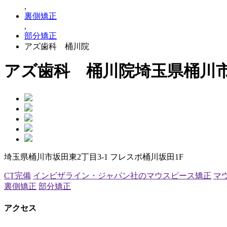
,
裏側矯正
,
部分矯正
アズ歯科 桶川院
アズ歯科 桶川院
埼玉県桶川
埼玉県桶川市坂田東2丁目3-1 フレスポ桶川坂田1F
CT完備
インビザライン・ジャパン社のマウスピース矯正
マ
裏側矯正
部分矯正
アクセス