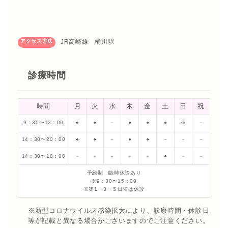
アクセス方法
JR高崎線 桶川駅
診療時間
時間
月
火
水
木
金
土
日
祝
9：30〜13：00
●
●
－
●
●
●
※
－
14：30〜20：00
●
●
－
●
●
－
－
－
14：30〜18：00
－
－
－
－
－
●
－
－
予約制 臨時休診あり
※9：30〜15：00
※第1・3・５日曜は休診
※新型コロナウイルス感染拡大により、診療時間・休診日
等が記載と異なる場合がございますのでご注意ください。