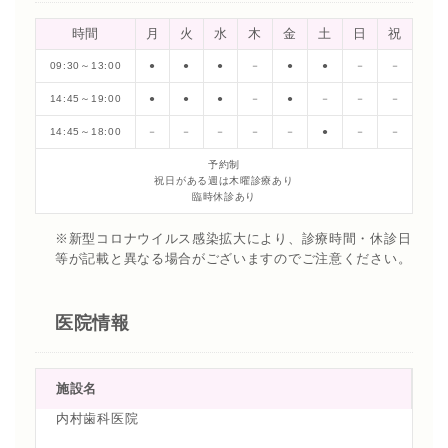
時間
月
火
水
木
金
土
日
祝
09:30～13:00
●
●
●
－
●
●
－
－
14:45～19:00
●
●
●
－
●
－
－
－
14:45～18:00
－
－
－
－
－
●
－
－
予約制
祝日がある週は木曜診療あり
臨時休診あり
※新型コロナウイルス感染拡大により、診療時間・休診日
等が記載と異なる場合がございますのでご注意ください。
医院情報
施設名
内村歯科医院