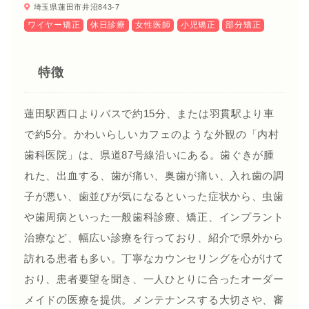
埼玉県蓮田市井沼843-7
ワイヤー矯正
休日診療
女性医師
小児矯正
部分矯正
特徴
蓮田駅西口よりバスで約15分、または羽貫駅より車
で約5分。かわいらしいカフェのような外観の「内村
歯科医院」は、県道87号線沿いにある。歯ぐきが腫
れた、出血する、歯が痛い、奥歯が痛い、入れ歯の調
子が悪い、歯並びが気になるといった症状から、虫歯
や歯周病といった一般歯科診療、矯正、インプラント
治療など、幅広い診療を行っており、紹介で県外から
訪れる患者も多い。丁寧なカウンセリングを心がけて
おり、患者要望を聞き、一人ひとりに合ったオーダー
メイドの医療を提供。メンテナンスする大切さや、審