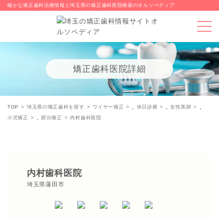
確かな矯正歯科治療情報と埼玉県の矯正歯科医院検索のオルソペディア
矯正歯科医院詳細
,
,
,
TOP
埼玉県の矯正歯科を探す
ワイヤー矯正
休日診療
女性医師
,
小児矯正
部分矯正
内村歯科医院
内村歯科医院
埼玉県蓮田市