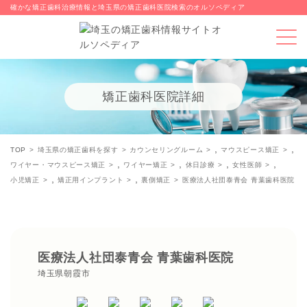
確かな矯正歯科治療情報と埼玉県の矯正歯科医院検索のオルソペディア
矯正歯科医院詳細
,
,
TOP
埼玉県の矯正歯科を探す
カウンセリングルーム
マウスピース矯正
,
,
,
,
ワイヤー・マウスピース矯正
ワイヤー矯正
休日診療
女性医師
,
,
小児矯正
矯正用インプラント
裏側矯正
医療法人社団泰青会 青葉歯科医院
医療法人社団泰青会 青葉歯科医院
埼玉県朝霞市