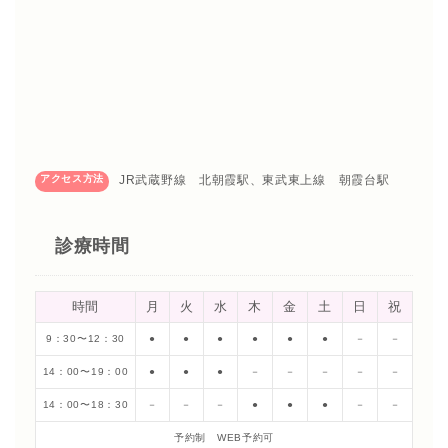
アクセス方法
JR武蔵野線 北朝霞駅、東武東上線 朝霞台駅
診療時間
時間
月
火
水
木
金
土
日
祝
9：30〜12：30
●
●
●
●
●
●
－
－
14：00〜19：00
●
●
●
－
－
－
－
－
14：00〜18：30
－
－
－
●
●
●
－
－
予約制 WEB予約可