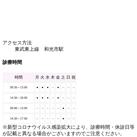
アクセス方法
東武東上線 和光市駅
診療時間
時間
月
火
水
木
金
土
日
祝
09:30～13:00
●
●
●
－
●
－
－
－
14:30～20:00
●
●
●
－
●
－
－
－
09:00～13:00
－
－
－
－
－
●
－
－
14:30～17:00
－
－
－
－
－
●
－
－
※新型コロナウイルス感染拡大により、診療時間・休診日等
が記載と異なる場合がございますのでご注意ください。