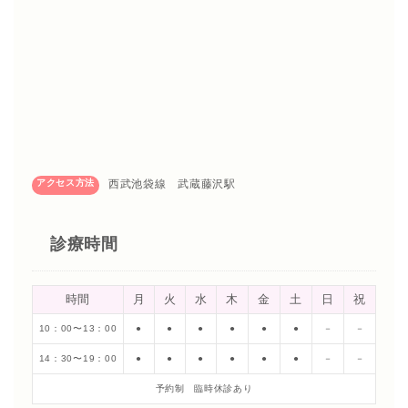
アクセス方法
西武池袋線 武蔵藤沢駅
診療時間
時間
月
火
水
木
金
土
日
祝
10：00〜13：00
●
●
●
●
●
●
－
－
14：30〜19：00
●
●
●
●
●
●
－
－
予約制 臨時休診あり