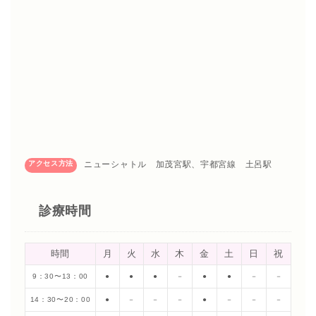
アクセス方法
ニューシャトル 加茂宮駅、宇都宮線 土呂駅
診療時間
時間
月
火
水
木
金
土
日
祝
9：30〜13：00
●
●
●
－
●
●
－
－
14：30〜20：00
●
－
－
－
●
－
－
－