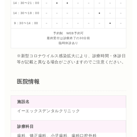
14：30〜21：00
－
●
●
－
－
－
－
－
14：30〜18：00
－
－
－
－
－
●
－
－
9：30〜14：00
－
－
－
－
－
－
●
－
予約制 WEB予約可
最終受付は診療終了の30分前
臨時休診あり
※新型コロナウイルス感染拡大により、診療時間・休診日
等が記載と異なる場合がございますのでご注意ください。
医院情報
施設名
イーエックスデンタルクリニック
診療科目
歯科、矯正歯科、小児歯科、歯科口腔外科