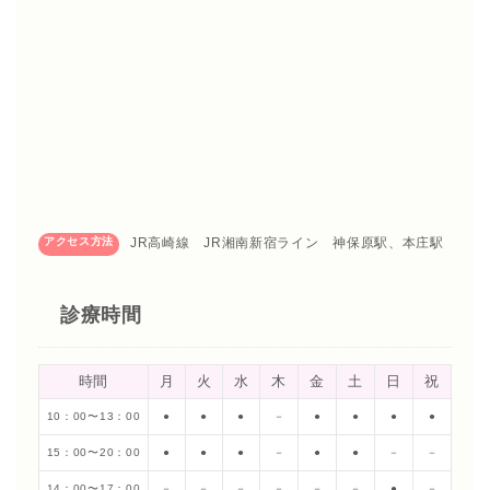
アクセス方法
JR高崎線 JR湘南新宿ライン 神保原駅、本庄駅
診療時間
時間
月
火
水
木
金
土
日
祝
10：00〜13：00
●
●
●
－
●
●
●
●
15：00〜20：00
●
●
●
－
●
●
－
－
14：00〜17：00
－
－
－
－
－
－
●
－