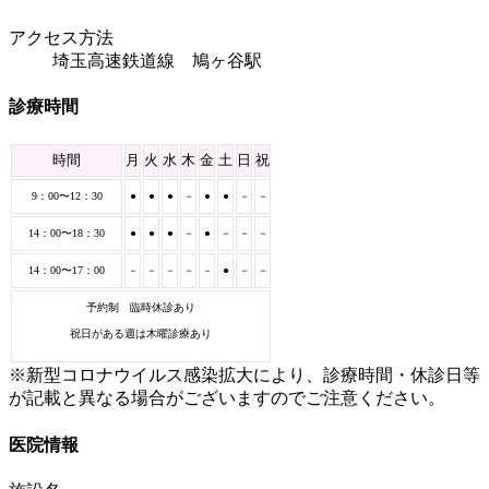
アクセス方法
埼玉高速鉄道線 鳩ヶ谷駅
診療時間
時間
月
火
水
木
金
土
日
祝
9：00〜12：30
●
●
●
－
●
●
－
－
14：00〜18：30
●
●
●
－
●
－
－
－
14：00〜17：00
－
－
－
－
－
●
－
－
予約制 臨時休診あり
祝日がある週は木曜診療あり
※新型コロナウイルス感染拡大により、診療時間・休診日等
が記載と異なる場合がございますのでご注意ください。
医院情報