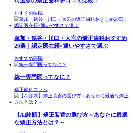
埼玉県の矯正歯科を口コミ比較！
おすすめ医院
草加・越谷・川口・大宮の矯正歯科おすすめ
20選｜認定医在籍×通いやすさで選ぶ
おすすめ医院
統一専門医ってなに？
矯正歯科コラム
【AI診断】矯正装置の選び方～あなたに最適
な矯正方法とは？～