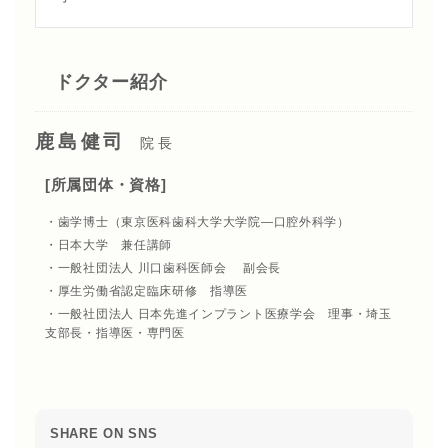
ドクター紹介
鹿島健司
院長
[所属団体・資格]
・歯学博士（東京医科歯科大学大学院―口腔外科学）
・日本大学 兼任講師
・一般社団法人 川口歯科医師会 副会長
・厚生労働省認定臨床研修 指導医
・一般社団法人 日本先進インプラント医療学会 理事・埼玉
支部長・指導医・専門医
SHARE ON SNS