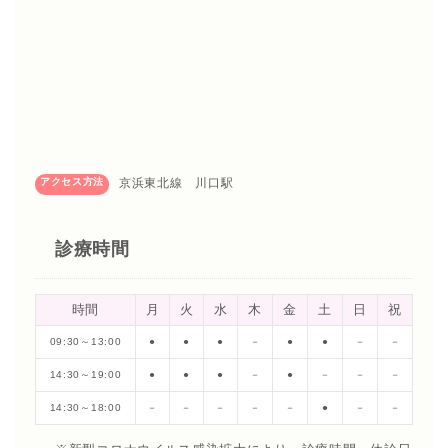
アクセス方法
京浜東北線 川口駅
診療時間
時間
月
火
水
木
金
土
日
祝
09:30～13:00
●
●
●
－
●
●
－
－
14:30～19:00
●
●
●
－
●
－
－
－
14:30～18:00
－
－
－
－
－
●
－
－