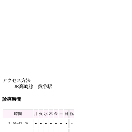
アクセス方法
JR高崎線 熊谷駅
診療時間
時間
月
火
水
木
金
土
日
祝
9：00〜13：00
●
●
●
●
●
●
●
－