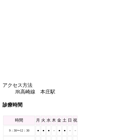
アクセス方法
JR高崎線 本庄駅
診療時間
時間
月
火
水
木
金
土
日
祝
9：30〜12：30
●
●
●
－
●
●
－
－