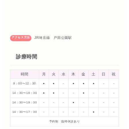
アクセス方法
JR埼京線 戸田公園駅
診療時間
時間
月
火
水
木
金
土
日
祝
9：00〜12：30
●
●
－
●
●
●
－
－
14：30〜18：30
●
●
－
－
●
－
－
－
14：30〜19：30
－
－
－
●
－
－
－
－
14：30〜17：30
－
－
－
－
－
●
－
－
予約制 臨時休診あり