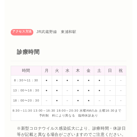
アクセス方法
JR武蔵野線 東浦和駅
診療時間
時間
月
火
水
木
金
土
日
祝
8：30〜11：30
●
●
●
●
●
●
－
－
13：00〜16：30
●
●
－
●
●
●
－
－
18：00〜20：30
－
●
－
●
●
－
－
－
8:30～11:30 13:00～16:30 18:00～20:30 水曜AMのみ 土曜16:30まで
予約制 科により異なる 臨時休診あり
※新型コロナウイルス感染拡大により、診療時間・休診日
等が記載と異なる場合がございますのでご注意ください。