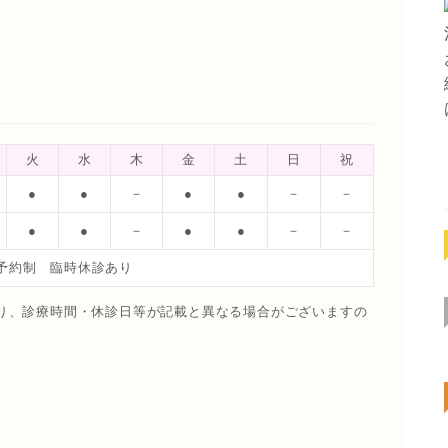
火
水
木
金
土
日
祝
●
●
－
●
●
－
－
●
●
－
●
●
－
－
予約制 臨時休診あり
り、診療時間・休診日等が記載と異なる場合がございますの