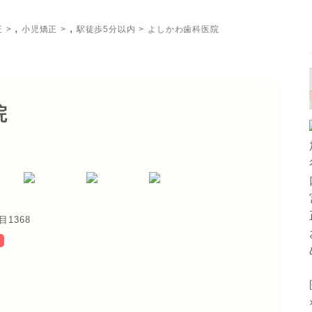
,
,
正
小児矯正
駅徒歩5分以内
よしかわ歯科医院
院
1368
内